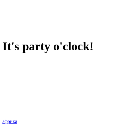
It's party o'clock!
африка