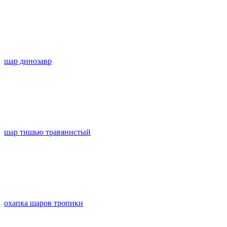
шар динозавр
шар тишью травянистый
охапка шаров тропики