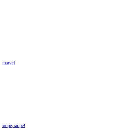
marvel
море, море!