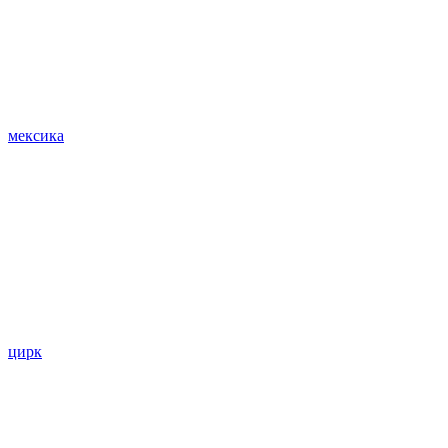
мексика
цирк