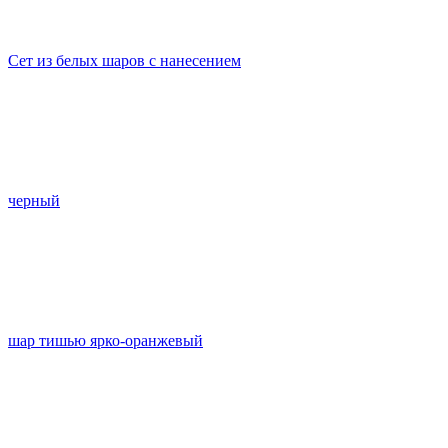
Сет из белых шаров с нанесением
черный
шар тишью ярко-оранжевый