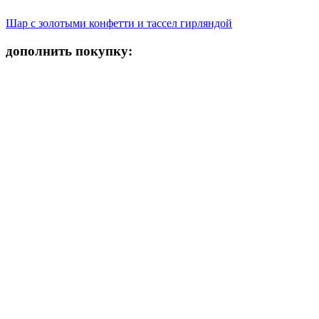
Шар с золотыми конфетти и тассел гирляндой
дополнить покупку: