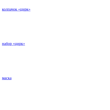
колпачок «цирк»
набор «цирк»
маска