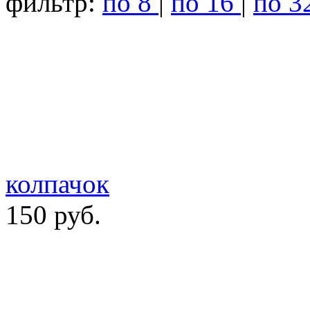
фильтр:
по 8
|
по 16
|
по 3
колпачок
150 руб.