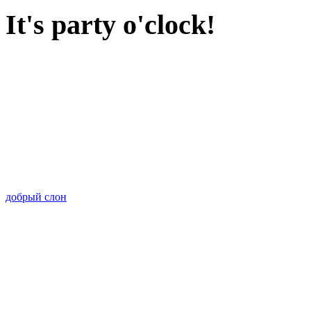
It's party o'clock!
добрый слон