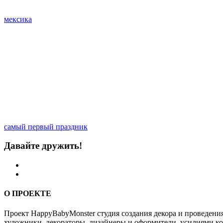
мексика
самый первый праздник
Давайте дружить!
О ПРОЕКТЕ
Проект HappyBabyMonster студия создания декора и проведения
художники, декораторы, дизайнеры и оформители, усилиями ко