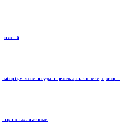
розовый
набор бумажной посуды: тарелочки, стаканчики, приборы
шар тишью лимонный