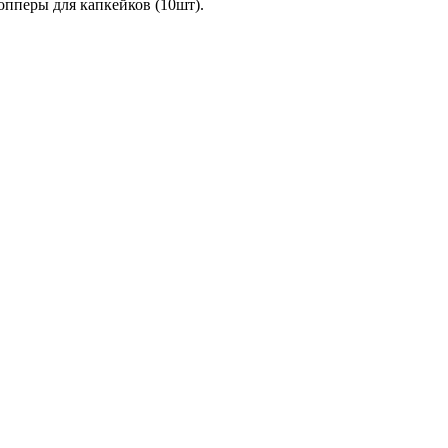
топперы для капкейков (10шт).