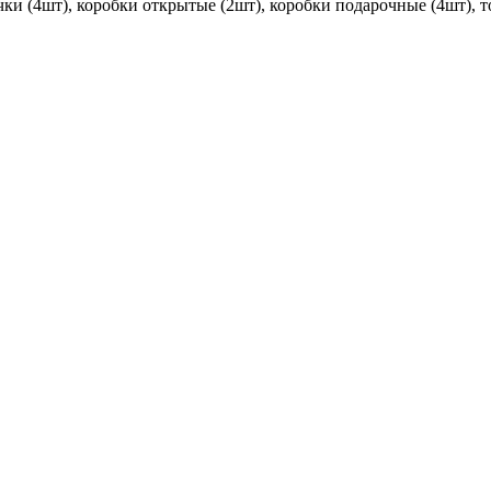
ачки (4шт), коробки открытые (2шт), коробки подарочные (4шт), 